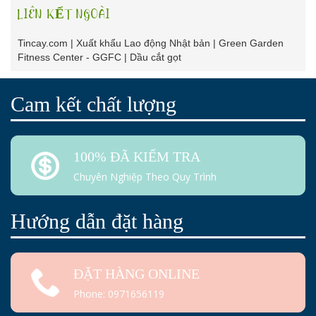
LIÊN KẾT NGOÀI
Tincay.com
|
Xuất khẩu Lao động Nhật bản
|
Green Garden
Fitness Center - GGFC
|
Dầu cắt gọt
Cam kết chất lượng
100% ĐÃ KIỂM TRA
Chuyên Nghiệp Theo Quy Trình
Hướng dẫn đặt hàng
ĐẶT HÀNG ONLINE
Phone: 0971656119