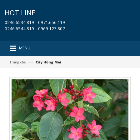
HOT LINE
0246.6534.819 - 0971.656.119
0246.6544.819 - 0969.123.807
MENU
—›
Trang chủ
Cây Hồng Mai