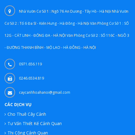
Nhà Vườn Cơ Sở 1 : Ngõ 76 An Dương - Tây Hồ - Hà Nội Nhà Vườn
Cơ Sở 2 : Tổ 6 Đa Sĩ - Kiến Hưng - Hà Đông - Hà Nội Văn Phòng Cơ Sở 1 : SỐ
12G - CÁT LINH - ĐỐNG ĐA - HÀ NỘI Văn Phòng Cơ Sở 2 : SỐ 116C - NGÕ 3
- ĐƯỜNG THANH BÌNH - MỘ LAO - HÀ ĐÔNG - HÀ NỘI
0971.656.119
0246.6534.819
caycanhhoahanoi@gmail.com
CÁC DỊCH VỤ
Cho Thuê Cây Cảnh
Tư Vấn Thiết Kế Cảnh Quan
Thi Công Cảnh Quan