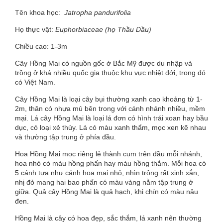
Tên khoa học:
Jatropha pandurifolia
Họ thực vật:
Euphorbiaceae
(họ Thầu Dầu)
Chiều cao: 1-3m
Cây Hồng Mai
có nguồn gốc ở Bắc Mỹ được du nhập và
trồng ở khá nhiều quốc gia thuộc khu vực nhiệt đới, trong đó
có Việt Nam.
Cây Hồng Mai là loại
cây
bụi thường xanh cao khoảng từ 1-
2m, thân có nhựa mủ bên trong với cánh nhánh nhiều, mềm
mại. Lá cây Hồng Mai là loại lá đơn có hình trái xoan hay bầu
dục, có loại xẻ thùy. Lá có màu xanh thẩm, mọc xen kẽ nhau
và thường tập trung ở phía đầu.
Hoa
Hồng Mai mọc riêng lẻ thành cụm trên đầu mỗi nhánh,
hoa nhỏ có màu hồng phấn hay màu hồng thắm. Mỗi hoa có
5 cánh tựa như cánh
hoa
mai nhỏ, nhìn trông rất xinh xắn,
nhị đỏ mang hai bao phấn có màu vàng nằm tập trung ở
giữa. Quả cây Hồng Mai là quả hạch, khi chín có màu nâu
đen.
Hồng Mai là cây có hoa đẹp, sắc thắm, lá xanh nên thường