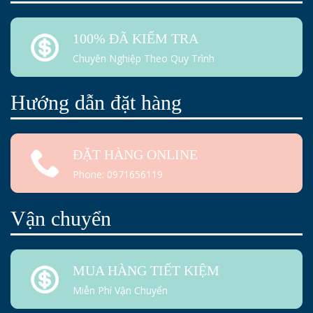
100% ĐÃ KIỂM TRA
Chuyên Nghiệp Theo Quy Trình
Hướng dẫn đặt hàng
ĐẶT HÀNG ONLINE
Phone: 0971656119
Vận chuyển
MUA HÀNG TIẾT KIỆM
Miễn Phí Vận Chuyển