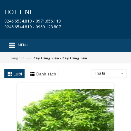
HOT LINE
0246.6534.819 - 0971.656.119
0246.6544.819 - 0969.123.807
MENU
—›
Trang chủ
Cây trồng viền - Cây trồng nền
Lưới
Thứ tự
Danh sách