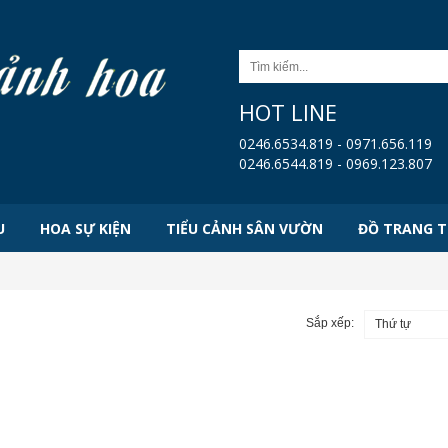
HOT LINE
0246.6534.819 - 0971.656.119
0246.6544.819 - 0969.123.807
U
HOA SỰ KIỆN
TIỂU CẢNH SÂN VƯỜN
ĐỒ TRANG T
Sắp xếp:
Thứ tự