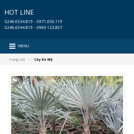
HOT LINE
0246.6534.819 - 0971.656.119
0246.6544.819 - 0969.123.807
MENU
—›
Trang chủ
Cây Kè Mỹ