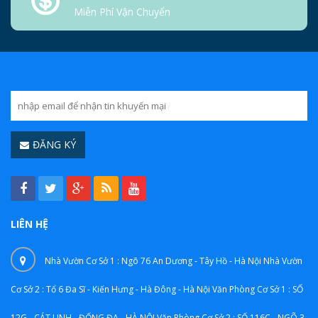
Miễn Phí Vận Chuyển
ĐĂNG KÝ
LIÊN HỆ
Nhà Vườn Cơ Sở 1 : Ngõ 76 An Dương - Tây Hồ - Hà Nội Nhà Vườn
Cơ Sở 2 : Tổ 6 Đa Sĩ - Kiến Hưng - Hà Đông - Hà Nội Văn Phòng Cơ Sở 1 : SỐ
12G - CÁT LINH - ĐỐNG ĐA - HÀ NỘI Văn Phòng Cơ Sở 2 : SỐ 116C - NGÕ 3