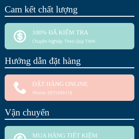
Cam kết chất lượng
100% ĐÃ KIỂM TRA
Chuyên Nghiệp Theo Quy Trình
Hướng dẫn đặt hàng
ĐẶT HÀNG ONLINE
Phone: 0971656119
Vận chuyển
MUA HÀNG TIẾT KIỆM