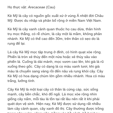
Họ thực vật:
Arecaceae
(Cau)
Kè Mỹ là cây có nguồn gốc xuất xứ ở vùng Á nhiệt đới Châu
Mỹ. Được du nhập và phân bố rộng ở miền Nam Việt Nam.
Kè Mỹ là cây xanh cảnh quan thuộc họ
cau
dừa, thân hình
trụ mọc thẳng, có rễ chùm, là cây một lá mầm, không phân
nhánh. Kè Mỹ có thể cao đến 30m, trên thân có sẹo do lá
rụng để lại.
Lá cây Kè Mỹ mọc tập trung ở đỉnh, có hình quạt xòe rộng.
Phiến lá tròn xẻ thùy đến một nửa hoặc xẻ thùy sâu vào
phiến lá. Cuống lá dài mảnh, mọc vươn cao lên, khi già lá rũ
xuống theo gốc. Cây có dạng lá cọ màu xanh tươi, khi già
màu lá chuyển sang vàng rồi đến nâu và rụng khỏi cây. Cây
Kè Mỹ có hoa dạng chùm lớn gồm nhiều nhánh. Hoa có màu
trắng, lưỡng tính.
Cây Kè Mỹ là một loại cây có thân lá cứng cáp, sức sống
mạnh, cây bền chắc, khó đổ ngã. Lá mọc xòe rộng nhìn
giống cây nấm, mỗi tàu lá tồn tại rất lâu nên rất ít khi phải
quét dọn vệ sinh. Hiện nay, Kè Mỹ được sử dụng rất nhiều
làm
cây cảnh
quan,
cây xanh đô thị
. Cây thường được trồng