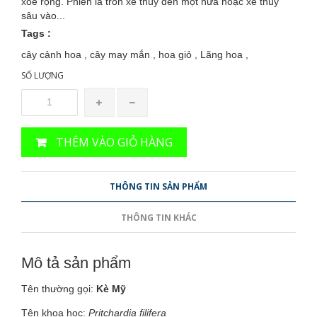
xòe rộng. Phiến lá tròn xẻ thùy đến một nửa hoặc xẻ thùy
sâu vào...
Tags :
cây cảnh hoa , cây may mắn , hoa giỏ , Lãng hoa ,
SỐ LƯỢNG
THÊM VÀO GIỎ HÀNG
THÔNG TIN SẢN PHẨM
THÔNG TIN KHÁC
Mô tả sản phẩm
Tên thường gọi:
Kè Mỹ
Tên khoa học:
Pritchardia filifera