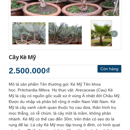
Cây Kè Mỹ
2.500.000₫
Còn hàng
Mô tả sản phẩm Tên thường gọi: Kè Mỹ Tên khoa
học: Pritchardia filifera Họ thực vật: Arecaceae (Cau) Kè
Mỹ là cây có nguồn gốc xuất xứ ở vùng Á nhiệt đới Châu Mỹ.
Được du nhập và phân bố rộng ở miền Nam Việt Nam. Kè
Mỹ là cây xanh cảnh quan thuộc họ cau dừa, thân hình trụ
mọc thẳng, có rễ chùm, là cây một lá mầm, không phân
nhánh. Kè Mỹ có thể cao đến 30m, trên thân có sẹo do lá
rụng để lại. Lá cây Kè Mỹ mọc tập trung ở đỉnh, có hình quạt