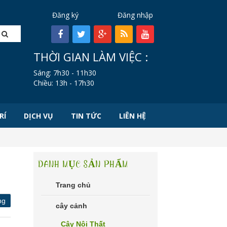
Đăng ký
Đăng nhập
THỜI GIAN LÀM VIỆC :
Sáng: 7h30 - 11h30
Chiều: 13h - 17h30
RÍ
DỊCH VỤ
TIN TỨC
LIÊN HỆ
DANH MỤC SẢN PHẨM
Trang chủ
ng
cây cảnh
Cây Nội Thất