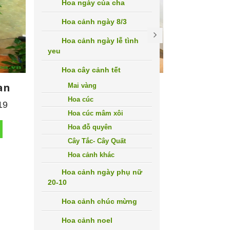
Hoa ngày của cha
Hoa cảnh ngày 8/3
Hoa cảnh ngày lễ tình
yeu
Hoa cây cảnh tết
an
cây 
Mai vàng
Cây Lưỡi Hổ Sọc Vàng
Hoa cúc
19
Liên hệ: 0971 656 119
Liên hệ:
Hoa cúc mâm xôi
Hoa đỗ quyên
CHO VÀO GIỎ HÀNG
CHO 
Cây Tắc- Cây Quất
Hoa cảnh khác
Hoa cảnh ngày phụ nữ
20-10
Hoa cảnh chúc mừng
Hoa cảnh noel