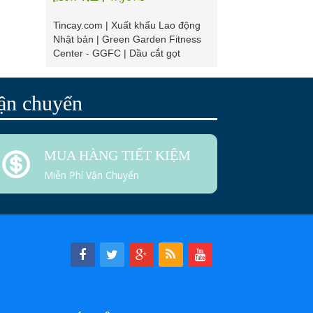
Tincay.com
|
Xuất khẩu Lao động
Nhật bản
|
Green Garden Fitness
Center - GGFC
|
Dầu cắt gọt
ận chuyển
MUA HÀNG TIẾT KIỆM
Miễn Phí Vận Chuyển