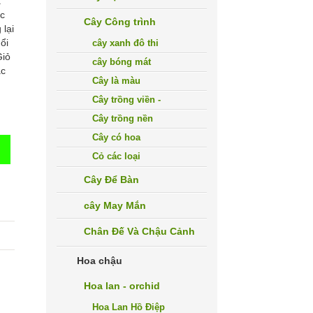
a
úc
Cây Công trình
 lại
ổi
cây xanh đô thi
Giỏ
cây bóng mát
ác
Cây là màu
Cây trồng viền -
Cây trồng nền
Cây có hoa
Cỏ các loại
Cây Để Bàn
cây May Mắn
Chân Đế Và Chậu Cảnh
Hoa chậu
Hoa lan - orchid
Hoa Lan Hồ Điệp