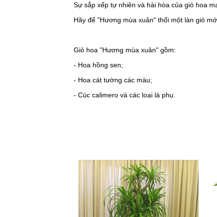
Sự sắp xếp tự nhiên và hài hòa của giỏ hoa m
Hãy để "Hương mùa xuân" thổi một làn gió mớ
Giỏ hoa "Hương mùa xuân" gồm:
- Hoa hồng sen;
- Hoa cát tường các màu;
- Cúc calimero và các loại lá phụ.
Sản phẩm liên quan