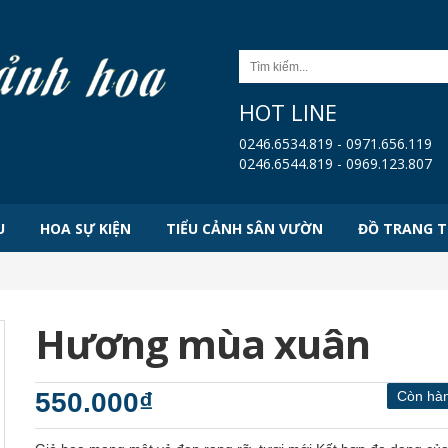
HOT LINE
0246.6534.819 - 0971.656.119
0246.6544.819 - 0969.123.807
U
HOA SỰ KIỆN
TIỂU CẢNH SÂN VƯỜN
ĐỒ TRANG T
Hương mùa xuân
550.000₫
Còn hà