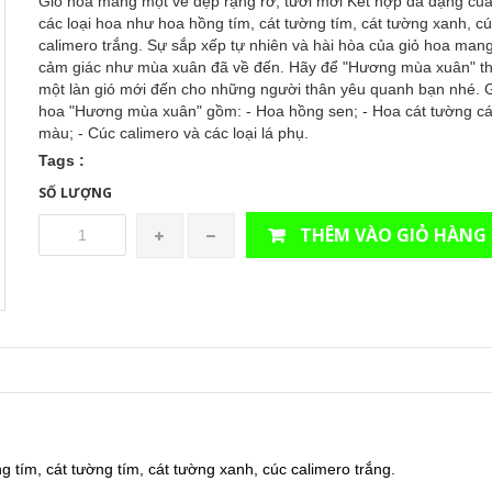
Giỏ hoa mang một vẻ đẹp rạng rỡ, tươi mới Kết hợp đa dạng củ
các loại hoa như hoa hồng tím, cát tường tím, cát tường xanh, c
calimero trắng. Sự sắp xếp tự nhiên và hài hòa của giỏ hoa mang
cảm giác như mùa xuân đã về đến. Hãy để "Hương mùa xuân" th
một làn gió mới đến cho những người thân yêu quanh bạn nhé. 
hoa "Hương mùa xuân" gồm: - Hoa hồng sen; - Hoa cát tường c
màu; - Cúc calimero và các loại lá phụ.
Tags :
SỐ LƯỢNG
THÊM VÀO GIỎ HÀNG
 tím, cát tường tím, cát tường xanh, cúc calimero trắng.