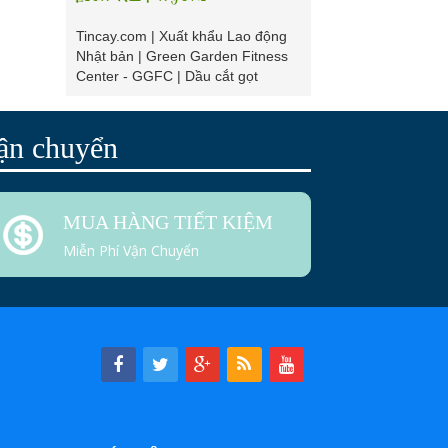
Tincay.com
|
Xuất khẩu Lao động
Nhật bản
|
Green Garden Fitness
Center - GGFC
|
Dầu cắt gọt
ận chuyển
MUA HÀNG TIẾT KIỆM
Miễn Phí Vận Chuyển