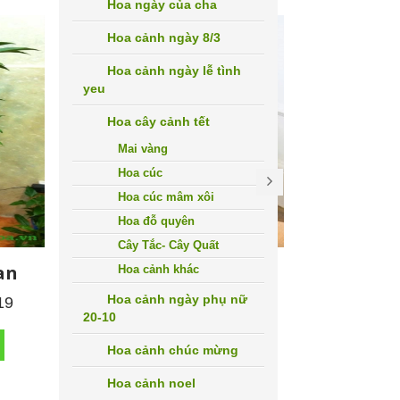
Hoa ngày của cha
Hoa cảnh ngày 8/3
Hoa cảnh ngày lễ tình
yeu
Hoa cây cảnh tết
Mai vàng
Hoa cúc
Hoa cúc mâm xôi
Hoa đỗ quyên
Cây Tắc- Cây Quất
an
cây 
Hoa cảnh khác
Cây Lưỡi Hổ Sọc Vàng
Hoa cảnh ngày phụ nữ
19
Liên hệ: 0971 656 119
Liên hệ:
20-10
CHO VÀO GIỎ HÀNG
CHO 
Hoa cảnh chúc mừng
Hoa cảnh noel