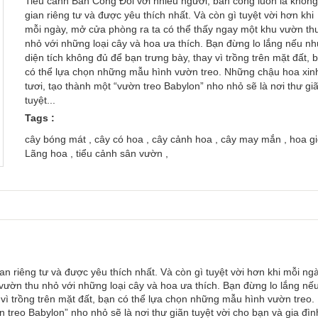
Tiểu cảnh Ban Công Đối với nhiều người, ban công luôn là khôn
gian riêng tư và được yêu thích nhất. Và còn gì tuyệt vời hơn khi
mỗi ngày, mở cửa phòng ra ta có thể thấy ngay một khu vườn th
nhỏ với những loại cây và hoa ưa thích. Bạn đừng lo lắng nếu n
diện tích không đủ để bạn trưng bày, thay vì trồng trên mặt đất, b
có thể lựa chọn những mẫu hình vườn treo. Những chậu hoa xin
tươi, tạo thành một “vườn treo Babylon” nho nhỏ sẽ là nơi thư gia
tuyệt...
Tags :
cây bóng mát , cây có hoa , cây cảnh hoa , cây may mắn , hoa gi
Lãng hoa , tiểu cảnh sân vườn ,
n riêng tư và được yêu thích nhất. Và còn gì tuyệt vời hơn khi mỗi nga
vườn thu nhỏ với những loại cây và hoa ưa thích. Bạn đừng lo lắng nế
ì trồng trên mặt đất, bạn có thể lựa chọn những mẫu hình
vườn treo
.
 treo Babylon” nho nhỏ sẽ là nơi thư giãn tuyệt vời cho bạn và gia đìn