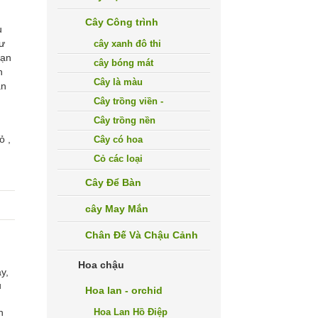
g
Cây Công trình
u
hư
cây xanh đô thi
ạn
cây bóng mát
h
Cây là màu
̃n
Cây trồng viền -
Cây trồng nền
ỏ ,
Cây có hoa
Cỏ các loại
Cây Để Bàn
cây May Mắn
Chân Đế Và Chậu Cảnh
Hoa chậu
̀y,
u
Hoa lan - orchid
h
Hoa Lan Hồ Điệp