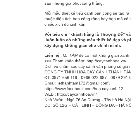
sau những giờ phút căng thẳng.
Mỗi mẫu thiết kế tiểu cảnh ban công sẽ tạo r
thuộc diện tích ban công rộng hay hẹp mà có
chiếc xích đu xinh xắn.
Với tiêu chí “khách hàng là Thượng Đế” va
luôn luôn có những mẫu thiết kế đẹp và ph
xây dựng không gian cho chính mình.
Liên hệ
:
Mr TÂM
để có một không gian xanh t
>>> Tham khảo thêm:
http://caycanhhoa.vn/
Dịch vụ chăm sóc cây cảnh văn phòng có giá rẻ
CÔNG TY TNHH HOA CÂY CẢNH THÀNH T
ĐT: 0971.656.119 - 0966.022.687 - 0979.291.
Gmail: lethanhtam172@gmail.com\
https://www.facebook.com/hoa.caycanh.12
WEB :
http://caycanhhoa.vn/
Nhà Vườn : Ngõ 76 An Dương - Tây hồ Hà Nội
ĐC: SỐ 12G – CÁT LINH – ĐỐNG ĐA – HÀ NỘ
Sản phẩm liên quan