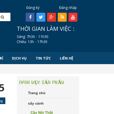
Đăng ký
Đăng nhập
THỜI GIAN LÀM VIỆC :
Sáng: 7h30 - 11h30
Chiều: 13h - 17h30
RÍ
DỊCH VỤ
TIN TỨC
LIÊN HỆ
DANH MỤC SẢN PHẨM
5
Trang chủ
ng
cây cảnh
Cây Nội Thất