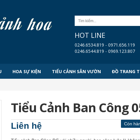
HOT LINE
0246.6534.819 - 0971.656.119
0246.6544.819 - 0969.123.807
U
HOA SỰ KIỆN
TIỂU CẢNH SÂN VƯỜN
ĐỒ TRANG T
Tiểu Cảnh Ban Công 0
Liên hệ
Còn hà