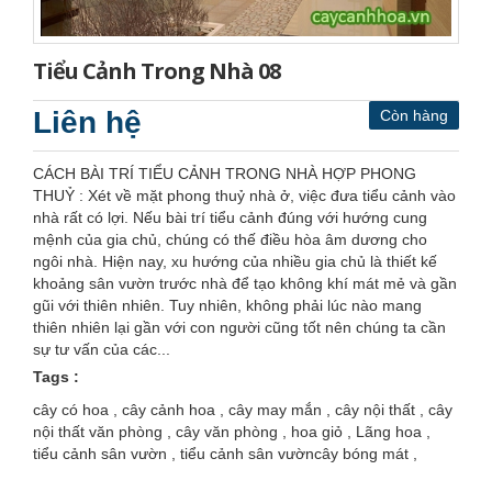
Tiểu Cảnh Trong Nhà 08
Liên hệ
Còn hàng
CÁCH BÀI TRÍ TIỂU CẢNH TRONG NHÀ HỢP PHONG
THUỶ : Xét về mặt phong thuỷ nhà ở, việc đưa tiểu cảnh vào
nhà rất có lợi. Nếu bài trí tiểu cảnh đúng với hướng cung
mệnh của gia chủ, chúng có thế điều hòa âm dương cho
ngôi nhà. Hiện nay, xu hướng của nhiều gia chủ là thiết kế
khoảng sân vườn trước nhà để tạo không khí mát mẻ và gần
gũi với thiên nhiên. Tuy nhiên, không phải lúc nào mang
thiên nhiên lại gần với con người cũng tốt nên chúng ta cần
sự tư vấn của các...
Tags :
cây có hoa , cây cảnh hoa , cây may mắn , cây nội thất , cây
nội thất văn phòng , cây văn phòng , hoa giỏ , Lãng hoa ,
tiểu cảnh sân vườn , tiểu cảnh sân vườncây bóng mát ,