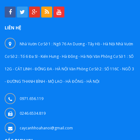
LIÊN HỆ
Nhà Vườn Cơ Sở 1 : Ngõ 76 An Dương - Tây Hồ - Hà Nội Nhà Vườn
Cơ Sở 2 : Tổ 6 Đa Sĩ - Kiến Hưng - Hà Đông - Hà Nội Văn Phòng Cơ Sở 1 : SỐ
12G - CÁT LINH - ĐỐNG ĐA - HÀ NỘI Văn Phòng Cơ Sở 2 : SỐ 116C - NGÕ 3
- ĐƯỜNG THANH BÌNH - MỘ LAO - HÀ ĐÔNG - HÀ NỘI
0971.656.119
0246.6534.819
caycanhhoahanoi@gmail.com