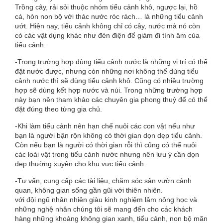
Trồng cây, rải sỏi thuộc nhóm tiểu cảnh khô, ngược lại, hồ
cá, hòn non bộ với thác nước róc rách… là những tiểu cảnh
ướt. Hiện nay, tiểu cảnh không chỉ có cây, nước mà nó còn
có các vật dụng khác như đèn điện để giảm đi tính âm của
tiểu cảnh.
-Trong trường hợp dùng tiểu cảnh nước là những vị trí có thể
đặt nước được, nhưng còn những nơi không thể dùng tiểu
cảnh nước thì sẽ dùng tiểu cảnh khô. Cũng có nhiều trường
hợp sẽ dùng kết hợp nước và núi. Trong những trường hợp
này bạn nên tham khảo các chuyên gia phong thuỷ để có thể
đặt đúng theo từng gia chủ.
-Khi làm tiểu cảnh nên hạn chế nuôi các con vật nếu như
bạn là người bận rộn không có thời gian dọn dẹp tiểu cảnh.
Còn nếu bạn là người có thời gian rỗi thì cũng có thể nuôi
các loài vật trong tiểu cảnh nước nhưng nên lưu ý cần dọn
dẹp thường xuyên cho khu vực tiểu cảnh.
-Tư vấn, cung cấp các tài liệu, chăm sóc sân vườn cảnh
quan, không gian sống gần gũi với thiên nhiên.
với đội ngũ nhân nhiên giàu kinh nghiệm lâm nông học và
những nghệ nhân chúng tôi sẽ mang đến cho các khách
hàng những khoảng không gian xanh, tiểu cảnh, non bộ mãn