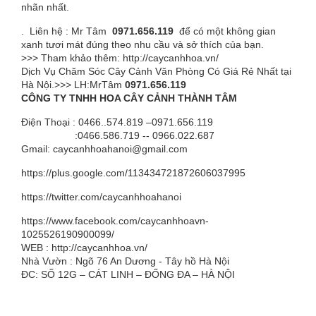
nhãn nhất.
. Liên hệ : Mr Tâm
0971.656.119
để có một không gian
xanh tươi mát đúng theo nhu cầu và sở thích của bạn.
>>> Tham khảo thêm:
http://caycanhhoa.vn/
Dịch Vụ Chăm Sóc Cây Cảnh Văn Phòng Có Giá Rẻ Nhất tại
Hà Nội.>>> LH:MrTâm
0
9
7
1
.
656.
1
1
9
CÔNG TY TNHH HOA CÂY CẢNH THÀNH TÂM
Điện Thoại : 0466..574.819 –0971.656.119
:0466.586.719 -- 0966.022.687
Gmail:
caycanhhoahanoi@gmail.com
https://plus.google.com/113434721872606037995
https://twitter.com/caycanhhoahanoi
https://www.facebook.com/caycanhhoavn-
1025526190900099/
WEB :
http://caycanhhoa.vn/
Nhà Vườn : Ngõ 76 An Dương - Tây hồ Hà Nội
ĐC: SỐ 12G – CÁT LINH – ĐỐNG ĐA – HÀ NỘI